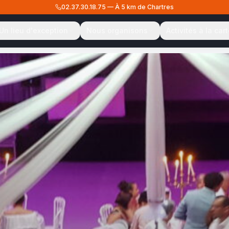
02.37.30.18.75
—
À 5 km de Chartres
Un lieu d'exception
Nous organisons
Activités à la car