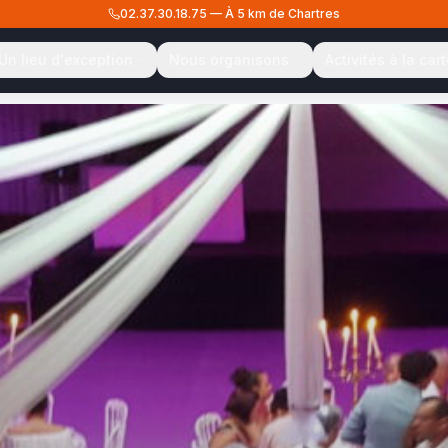
02.37.30.18.75
—
À 5 km de Chartres
Un lieu d'exception
Nous organisons
Activités à la car