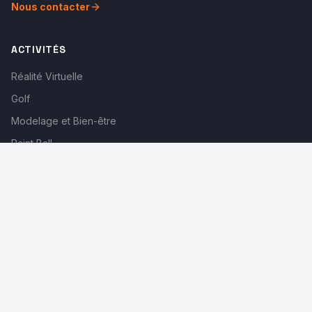
Nous contacter
ACTIVITÉS
Réalité Virtuelle
Golf
Modelage et Bien-être
Paint Ball
Tir à l'arc
Drone
ÉVÉNEMENTS
Événements exceptionnels
Événements professionnels
Séminaires